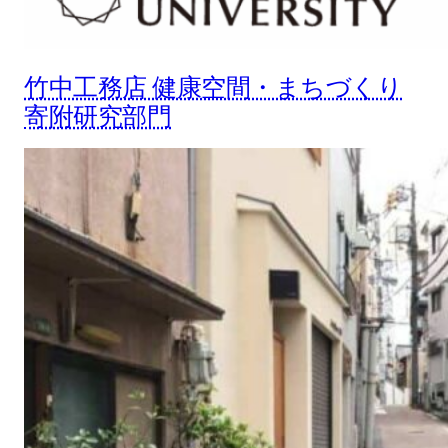
⽵中⼯務店 健康空間・まちづくり
寄附研究部⾨