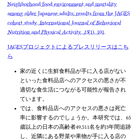
Neighborhood food environment and mortality
among older Japanese adults: results from the JAGES
cohort study.
International Journal of Behavioral
Nutrition and Physical Activity
,
15
(1), 101.
JAGESプロジェクトによるプレスリリースはこち
ら
家の近くに生鮮食料品が手に入る店がない
といった食料品店へのアクセスの悪さが不
適切な食生活につながる可能性が報告され
ています。
では、食料品店へのアクセスの悪さは死亡
率に影響するのでしょうか。本研究では、65
歳以上の日本の高齢者49,511名を約3年間追跡
し、近隣にある野菜や果物が手に入る店の