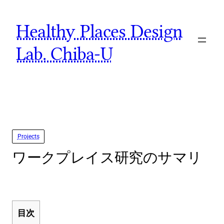
Skip
Healthy Places Design
to
content
Lab. Chiba-U
Projects
ワークプレイス研究のサマリ
目次