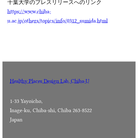
千葉大学のプレスリリースへのリンク
https://www.chiba-
u.ac.jp/others/topics/info/0312_sumida.html
Healthy Places Design Lab. Chiba-U
1-33 Yayoicho,
Inage-ku, Chiba-shi, Chiba 263-8522
Japan