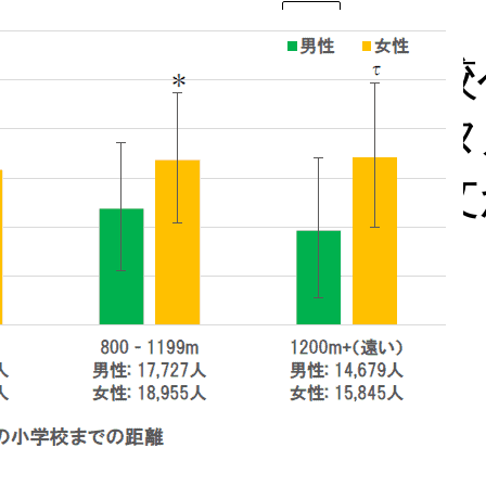
News
「小学校
のメンタ
ての論文
た。