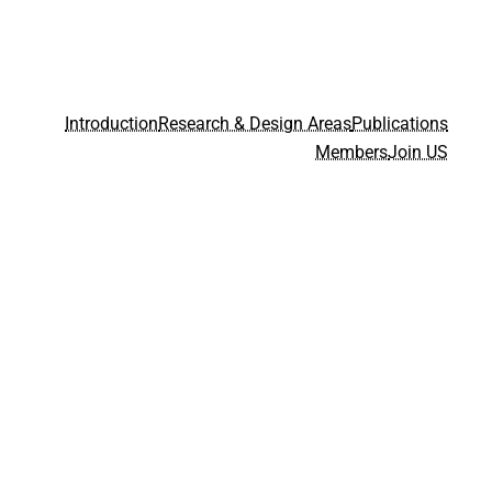
Introduction
Research & Design Areas
Publications
Members
Join US