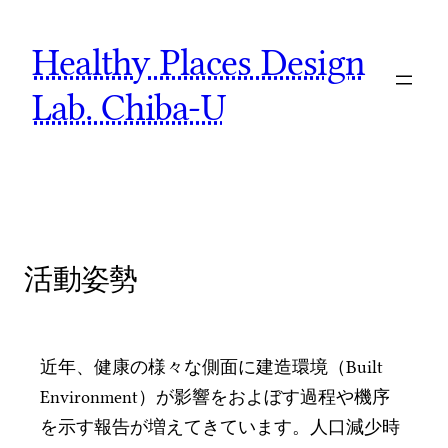
Skip
Healthy Places Design
to
content
Lab. Chiba-U
活動姿勢
近年、健康の様々な側面に建造環境（Built
Environment）が影響をおよぼす過程や機序
を示す報告が増えてきています。人口減少時