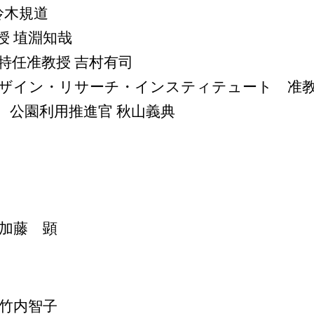
鈴木規道
授 埴淵知哉
特任准教授 吉村有司
ザイン・リサーチ・インスティテュート 准教
 公園利用推進官 秋山義典
 加藤 顕
 竹内智子