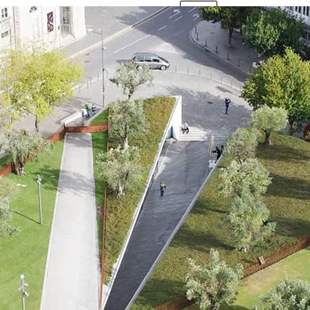
News
第52回
開シンポ
す。