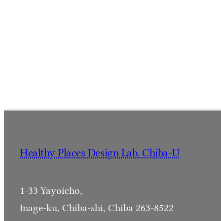
Healthy Places Design Lab. Chiba-U
1-33 Yayoicho,
Inage-ku, Chiba-shi, Chiba 263-8522