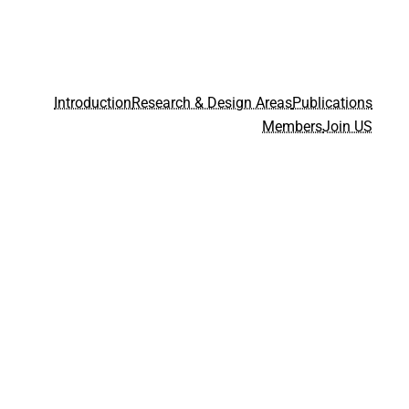
Introduction
Research & Design Areas
Publications
Members
Join US