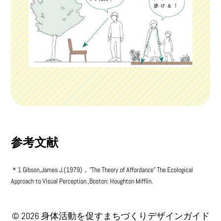
参考文献
＊1 Gibson,James J.(1979)．"The Theory of Affordance" The Ecological
Approach to Visual Perception.,Boston: Houghton Mifflin.
© 2026
身体活動を促すまちづくりデザインガイド