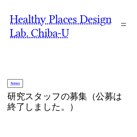
Skip
Healthy Places Design
to
content
Lab. Chiba-U
News
研究スタッフの募集（公募は
終了しました。）