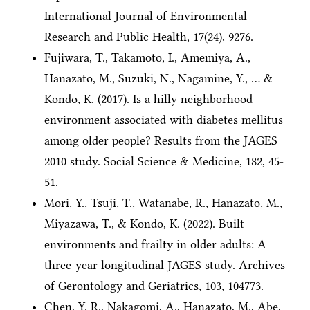
International Journal of Environmental
Research and Public Health, 17(24), 9276.
Fujiwara, T., Takamoto, I., Amemiya, A.,
Hanazato, M., Suzuki, N., Nagamine, Y., … &
Kondo, K. (2017). Is a hilly neighborhood
environment associated with diabetes mellitus
among older people? Results from the JAGES
2010 study. Social Science & Medicine, 182, 45-
51.
Mori, Y., Tsuji, T., Watanabe, R., Hanazato, M.,
Miyazawa, T., & Kondo, K. (2022). Built
environments and frailty in older adults: A
three-year longitudinal JAGES study. Archives
of Gerontology and Geriatrics, 103, 104773.
Chen, Y. R., Nakagomi, A., Hanazato, M., Abe,