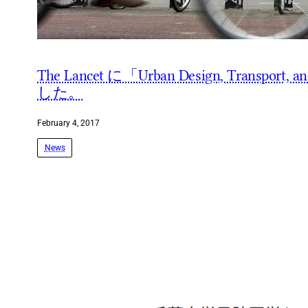
The Lancet に「Urban Design, T
した。
February 4, 2017
News