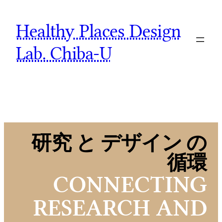
Skip
Healthy Places Design
to
content
Lab. Chiba-U
研究 と デザイン の
循環
CONNECTING
RESEARCH AND