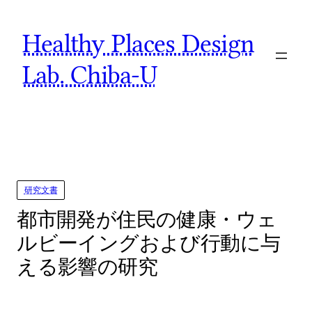
Skip
Healthy Places Design
to
content
Lab. Chiba-U
研究文書
都市開発が住民の健康・ウェ
ルビーイングおよび行動に与
える影響の研究