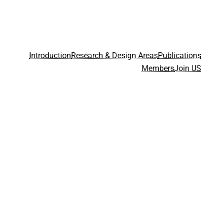
Introduction
Research & Design Areas
Publications
Members
Join US