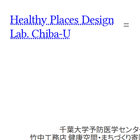
Skip
Healthy Places Design
to
content
Lab. Chiba-U