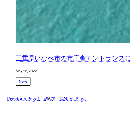
三重県いなべ市の市庁舎エントランスに、
May 26, 2022
News
Previous Page
1
…
4
5
6
7
8
…
14
Next Page