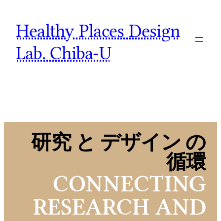
Skip
Healthy Places Design
to
content
Lab. Chiba-U
研究 と デザイン の
循環
CONNECTING
RESEARCH AND