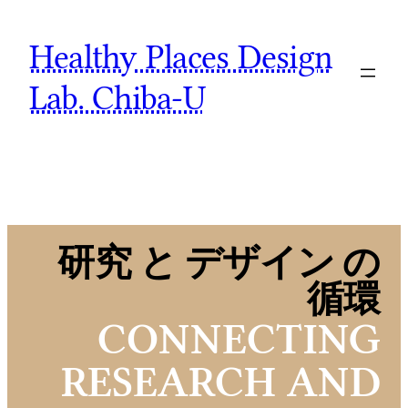
Skip
Healthy Places Design
to
content
Lab. Chiba-U
研究 と デザイン の
循環
CONNECTING
RESEARCH AND