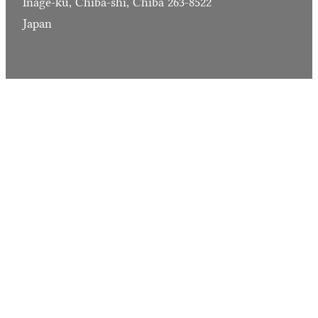
Inage-ku, Chiba-shi, Chiba 263-8522
Japan