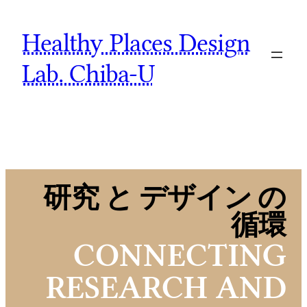
Skip
Healthy Places Design
to
content
Lab. Chiba-U
研究 と デザイン の
循環
CONNECTING
RESEARCH AND