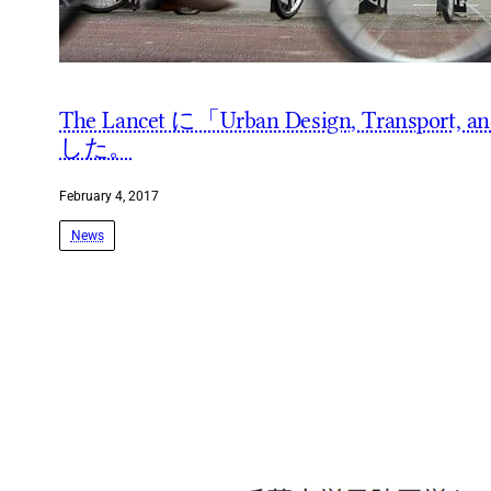
The Lancet に「Urban Design, T
した。
February 4, 2017
News